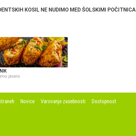
ENTSKIH KOSIL NE NUDIMO MED ŠOLSKIMI POČITNICA
NIK
imo jeseni.
straneh
Novice
Varovanje zasebnosti
Dostopnost