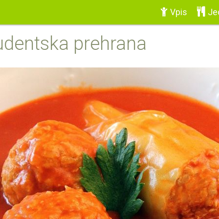
Vpis
Jed
udentska prehrana