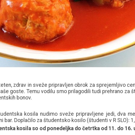
teten, zdrav in sveže pripravljen obrok za sprejemljivo cen
aše goste. Temu vodilu smo prilagodili tudi prehrano za št
ntskih bonov.
tudentska kosila nudimo
sveže pripravljene jedi, dva m
ni bar. Doplačilo za študentsko kosilo (študenti v R SLO): 
entska kosila so od ponedeljka do četrtka od 11
. do 16. 