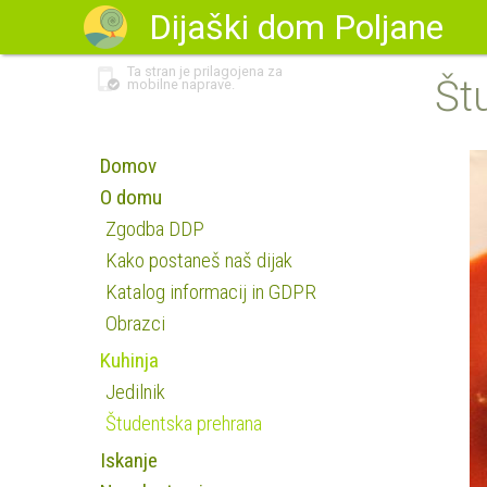
Dijaški dom Poljane
Ta stran je prilagojena za
Št
mobilne naprave.
Domov
O domu
Zgodba DDP
Kako postaneš naš dijak
Katalog informacij in GDPR
Obrazci
Kuhinja
Jedilnik
Študentska prehrana
Iskanje