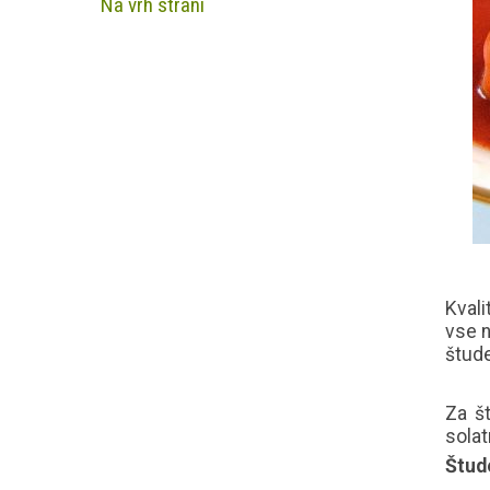
Na vrh strani
Kvali
vse n
štude
Za š
solat
Štud