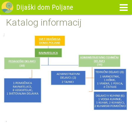
Dijaški dom Poljane
Katalog informacij
.