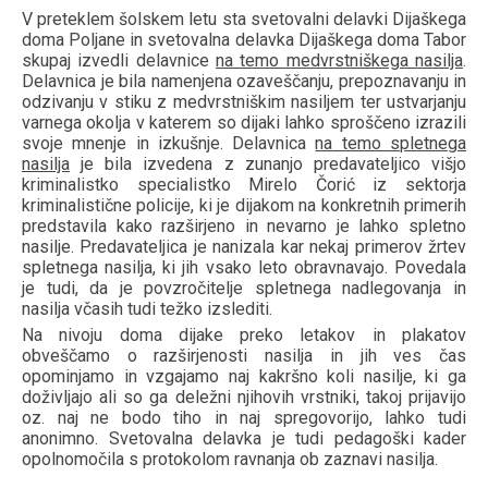
V preteklem šolskem letu sta svetovalni delavki Dijaškega
doma Poljane in svetovalna delavka Dijaškega doma Tabor
skupaj izvedli delavnice
na temo medvrstniškega nasilja
.
Delavnica je bila namenjena ozaveščanju, prepoznavanju in
odzivanju v stiku z medvrstniškim nasiljem ter ustvarjanju
varnega okolja v katerem so dijaki lahko sproščeno izrazili
svoje mnenje in izkušnje. Delavnica
na temo spletnega
nasilja
je bila izvedena z zunanjo predavateljico višjo
kriminalistko specialistko Mirelo Čorić iz sektorja
kriminalistične policije, ki je dijakom na konkretnih primerih
predstavila kako razširjeno in nevarno je lahko spletno
nasilje. Predavateljica je nanizala kar nekaj primerov žrtev
spletnega nasilja, ki jih vsako leto obravnavajo. Povedala
je tudi, da je povzročitelje spletnega nadlegovanja in
nasilja včasih tudi težko izslediti.
Na nivoju doma dijake preko letakov in plakatov
obveščamo o razširjenosti nasilja in jih ves čas
opominjamo in vzgajamo naj kakršno koli nasilje, ki ga
doživljajo ali so ga deležni njihovih vrstniki, takoj prijavijo
oz. naj ne bodo tiho in naj spregovorijo, lahko tudi
anonimno. Svetovalna delavka je tudi pedagoški kader
opolnomočila s protokolom ravnanja ob zaznavi nasilja.